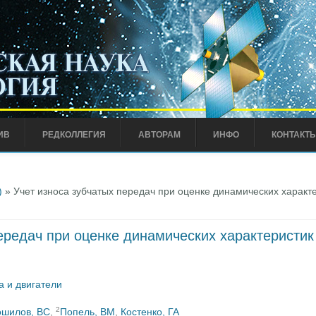
ИВ
РЕДКОЛЛЕГИЯ
АВТОРАМ
ИНФО
КОНТАКТ
)
» Учет износа зубчатых передач при оценке динамических характ
передач при оценке динамических характеристи
а и двигатели
2
ошилов, ВС
,
Попель, ВМ
,
Костенко, ГА