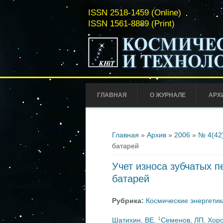
ISSN 2518-1459 (Online)
ISSN 1561-8889 (Print)
ГЛАВНАЯ
О ЖУРНАЛЕ
АРХ
Вы здесь
Главная
»
Архив
»
2006
»
№ 4(42
батарей
Учет износа зубчатых 
батарей
Рубрика:
Космические энергетик
1
Шатихин, ВЕ
,
Семенов, ЛП
,
Хор