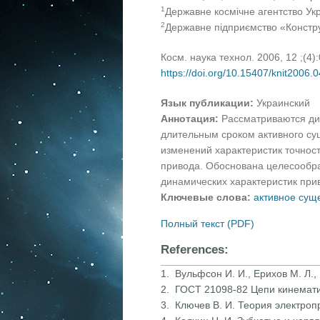
1
Державне космічне агентство Укр
2
Державне підприємство «Констру
Косм. наука технол. 2006, 12 ;(4)
https://doi.org/10.15407/knit2006.
Язык публикации:
Украинский
Аннотация:
Рассматриваются ди
длительным сроком активного су
изменений характеристик точност
привода. Обоснована целесообра
динамических характеристик при
Ключевые слова:
активное сущ
Полный текст (PDF)
References:
1. Вульфсон И. И., Ерихов М. Л.
2. ГОСТ 21098-82 Цепи кинематич
3. Ключев В. И. Теория электроп