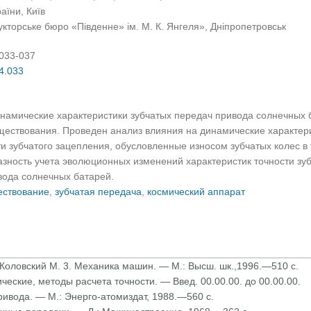
аїни, Київ
кторське бюро «Південне» ім. М. К. Янгеля», Дніпропетровськ
:033-037
04.033
намические характеристики зубчатых передач привода солнечных б
ществования. Проведен анализ влияния на динамические характе
и зубчатого зацепления, обусловленные износом зубчатых колес в
зность учета эволюционных изменений характеристик точности зу
вода солнечных батарей.
ествование
,
зубчатая передача
,
космический аппарат
, Коловский М. 3. Механика машин. — М.: Высш. шк.,1996.—510 с.
еские, методы расчета точности. — Введ. 00.00.00. до 00.00.00.
ривода. — М.: Энерго-атомиздат, 1988.—560 с.