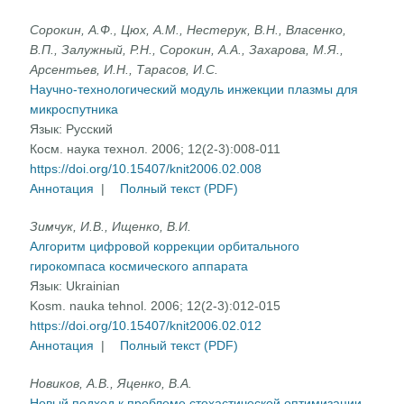
Сорокин, A.Ф., Цюх, А.М., Нестерук, В.Н., Власенко,
B.П., Залужный, Р.Н., Сорокин, А.А., Захарова, М.Я.,
Арсентьев, И.Н., Тарасов, И.С.
Научно-технологический модуль инжекции плазмы для
микроспутника
Язык:
Русский
Косм. наука технол. 2006; 12(2-3):008-011
https://doi.org/10.15407/knit2006.02.008
Аннотация
|
Полный текст (PDF)
Зимчук, И.В., Ищенко, В.И.
Алгоритм цифровой коррекции орбитального
гирокомпаса космического аппарата
Язык:
Ukrainian
Kosm. nauka tehnol. 2006; 12(2-3):012-015
https://doi.org/10.15407/knit2006.02.012
Аннотация
|
Полный текст (PDF)
Новиков, А.В., Яценко, В.А.
Новый подход к проблеме стохастической оптимизации