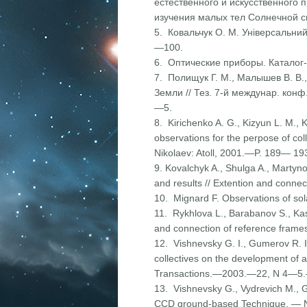
естественного и искусственного 
изучения малых тел Солнечной 
5. Ковальчук О. М. Універсальни
—100.
6. Оптические приборы. Каталог
7. Полищук Г. М., Малышев В. В.
Земли // Тез. 7-й междунар. кон
—5.
8. Kirichenko A. G., Kizyun L. М., 
observations for the perpose of co
Nikolaev: Atoll, 2001.—P. 189— 19
9. Kovalchyk A., Shulga A., Martyn
and results // Extention and conn
10. Mignard F. Observations of so
11. Rykhlova L., Barabanov S., Kasim
and connection of reference frame
12. Vishnevsky G. I., Gumerov R. I.,
collectives on the development of a
Transactions.—2003.—22, N 4—5
13. Vishnevsky G., Vydrevich M., G
CCD ground-based Technique. — Ni