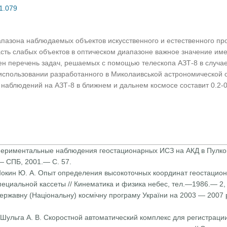
01.079
пазона наблюдаемых объектов искусственного и естественного пр
сть слабых объектов в оптическом диапазоне важное значение име
ен перечень задач, решаемых с помощью телескопа АЗТ-8 в случа
использовании разработанного в Миколаивськой астрономической 
наблюдений на АЗТ-8 в ближнем и дальнем космосе составит 0.2-0
кспериментальные наблюде­ния геостационарных ИСЗ на АКД в Пулков
 СПБ, 2001.— С. 57.
 Шокин Ю. А. Опыт определения высокоточных координат геостаци
пециаль­ной кассеты // Кинематика и физика небес, тел.—1986.— 2
ержавну (Національну) космічну програму України на 2003 — 2007 
., Шульга А. В. Скоростной автоматический комплекс для регистраци