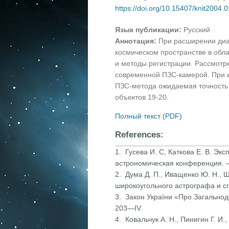
https://doi.org/10.15407/knit2004.
Язык публикации:
Русский
Аннотация:
При расширении диа
космическом пространстве в обла
и методы регистрации. Рассмотр
современной ПЗС-камерой. При 
ПЗС-метода ожидаемая точность 
объектов 19-20.
Полный текст (PDF)
References:
1. Гусева И. С, Каткова Е. В. Э
астрономическая конференция. —
2. Дума Д. П., Иващенко Ю. Н.,
широкоугольного астрографа и с
3. Закон України «Про Загальнод
203—IV.
4. Ковальчук А. Н., Пинигин Г. И