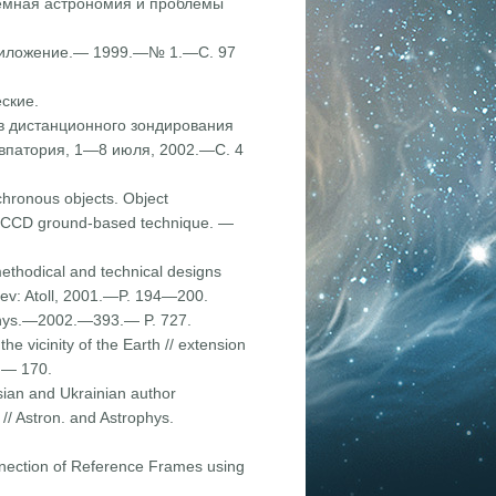
земная астроно­мия и проблемы
. Приложение.— 1999.—№ 1.—С. 97
ские.
ств дистанционного зондирования
Евпатория, 1—8 июля, 2002.—С. 4
nchronous objects. Object
ing CCD ground-based technique. —
ethodical and technical designs
aev: Atoll, 2001.—P. 194—200.
rophys.—2002.—393.— P. 727.
he vicinity of the Earth // extension
 — 170.
ssian and Ukrainian author
// Astron. and Astrophys.
nnection of Reference Frames using