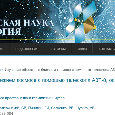
ИВ
РЕДКОЛЛЕГИЯ
АВТОРАМ
ИНФО
КОНТАКТ
)
» Изучение объектов в ближнем космосе с помощью телескопа А
лижнем космосе с помощью телескопа АЗТ-8, о
го пространства и космический мусор
алевинский, СВ
,
Пинигин, ГИ
,
Савченко, ВВ
,
Шульга, АВ
:079-084