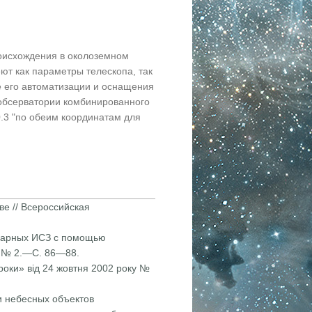
оисхождения в околоземном
ют как параметры телескопа, так
е его автоматизации и оснащения
обсерватории комбинированного
.3 "по обеим координатам для
е // Всерос­сийская
онарных ИСЗ с помощью
, № 2.—С. 86—88.
роки» від 24 жовтня 2002 року №
и небесных объек­тов