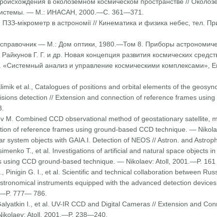
происхождения в около­земном космическом пространстве // Около
системы. — М.: ИНАСАН, 2000.—С. 361—371.
й ПЗЗ-мікрометр в астро­номії // Кинематика и физика небес, тел
-справочник — М.: Дом оп­тики, 1980.—Том 8. Приборы астрономиче
, Райкунов Г. Г. и др. Новая концепция развития космических сред
ф. «Систем­ный анализ и управление космическими комплексами», 
Klimik et al., Catalogues of positions and orbital elements of the geosy
llisions detection // Extension and connection of reference frames us
3.
ov M. Combined CCD obser­vational method of geostationary satellite, m
ection of reference frames using ground-based CCD technique. — Nikol
lar system objects with GAIA.I. Detection of NEOS // Astron. and Ast
enko Т., et al. Investigations of artificial and natural space objects in t
s using CCD ground-based technique. — Nikolaev: Atoll, 2001.—P. 161
 Pinigin G. I., et al. Scientific and technical collaboration between Ru
stronomical instru­ments equipped with the advanced detection devices 
.—P. 777— 786.
alyatkin I., et al. UV-IR CCD and Digital Cameras // Extension and Co
kolaev: Atoll, 2001.—P. 238—240.