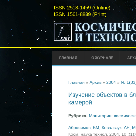
ISSN 2518-1459 (Online)
ISSN 1561-8889 (Print)
ГЛАВНАЯ
О ЖУРНАЛЕ
АРХ
Вы здесь
Главная
»
Архив
»
2004
»
№ 1(33
Изучение объектов в б
камерой
Рубрика:
Мониторинг космическо
Абросимов, ВМ
,
Ковальчук, АН
,
М
Косм. наука технол. 2004, 10 ;(1)