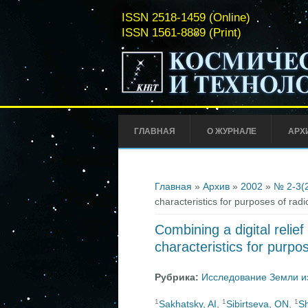
ISSN 2518-1459 (Online)
ISSN 1561-8889 (Print)
ГЛАВНАЯ
О ЖУРНАЛЕ
АРХ
Вы здесь
Главная
»
Архив
»
2002
»
№ 2-3(
characteristics for purposes of radi
Combining a digital relie
characteristics for purpo
Рубрика:
Исследование Земли и
1
1
1
Sakhatsky, AI
,
Sibirtseva, ON
,
Sh