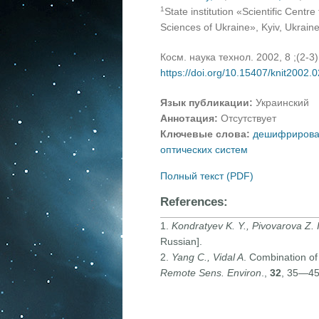
1
State institution «Scientific Cent
Sciences of Ukraine», Kyiv, Ukrain
Косм. наука технол. 2002, 8 ;(2-3
https://doi.org/10.15407/knit2002.
Язык публикации:
Украинский
Аннотация:
Отсутствует
Ключевые слова:
дешифрирован
оптических систем
Полный текст (PDF)
References:
1.
Kondratyev K. Y., Pivovarova Z. 
Russian].
2.
Yang
C., Vidal A
. Combination of
Remote Sens. Environ
.,
32
, 35—45