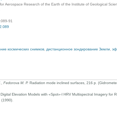
re for Aerospace Research of the Earth of the Institute of Geological Sci
e
):089-91
02.089
ие космических снимков
,
дистанционное зондирование Земли
,
эф
I., Fedorova M. P.
Radiation mode inclined surfaces, 216 p. (Gidrometeo
 Digital Elevation Models with «Spot»-l HRV Multispectral Imagery for 
 (1990).