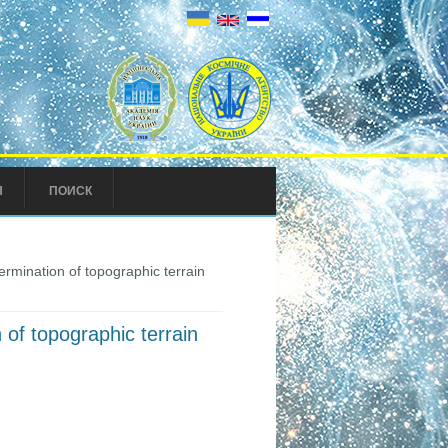
Ы
ПОИСК
ermination of topographic terrain
 of topographic terrain