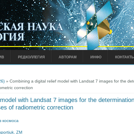
ИВ
РЕДКОЛЛЕГИЯ
АВТОРАМ
ИНФО
КОНТАКТ
26)
» Combining a digital relief model with Landsat 7 images for the det
ometric correction
f model with Landsat 7 images for the determination
ses of radiometric correction
з космоса
portiuk, ZM