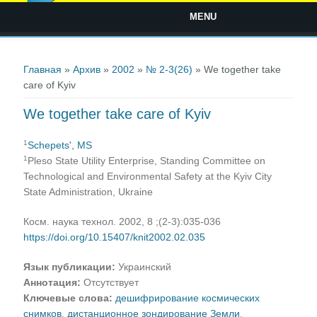
MENU
Вы здесь
Главная
»
Архив
»
2002
»
№ 2-3(26)
» We together take
care of Kyiv
We together take care of Kyiv
1
Schepets', MS
1
Pleso State Utility Enterprise, Standing Committee on
Technological and Environmental Safety at the Kyiv City
State Administration, Ukraine
Косм. наука технол. 2002, 8 ;(2-3):035-036
https://doi.org/10.15407/knit2002.02.035
Язык публикации:
Украинский
Аннотация:
Отсутствует
Ключевые слова:
дешифрирование космических
снимков
,
дистанционное зондирование Земли
,