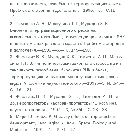
на выживаемость, газообмен и терморегуляцию крыс //
Проблемы старения и долголетия.—1996.—6.—С.11 —
16.
2. Тимченко А. Н., Мозжухина Т. Г., Мурадян X. К.
Влияние гипергравитационного стресса на
выживаемость, газообмен, терморегуляцию и синтез РНК
и белка у мышей разного возраста // Проблемы старения
и долголетия.—1996.—6.— С. 145—150.
3. Фролькис В. В., Мурадян X. К., Тимченко А. П., Мозжу­
хина Т. Г. Влияние гипергравитационного стресса на ин­
тенсивность газообмена, биосинтез РНК и белка,
терморе­гуляцию и выживаемость у животных разных
видов // Космічна наука і технологія.—1997.—3, № 3/4.—
С. 16— 21.
4. Фролькис В. В., Мурадян X. К., Тимченко А. Н. и
др. Геропротекторы как гравипротекторы? // Космічна
наука і технологія.—1997.—3, № 3/4.—С. 28—33.
5. Miquel J., Souza K. Greavity effects on reproduction,
develop­ment, and aging // Adv. Space Biology and
Medicine.— 1991.—1.—P. 71—97.