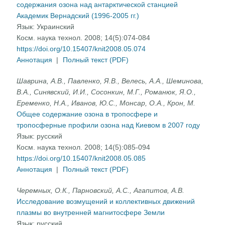
содержания озона над антарктической станцией
Академик Вернадский (1996-2005 гг.)
Язык:
Украинский
Косм. наука технол. 2008; 14(5):074-084
https://doi.org/10.15407/knit2008.05.074
Аннотация
|
Полный текст (PDF)
Шаврина, A.В., Павленко, Я.В., Велесь, А.А., Шеминова,
B.А., Синявский, И.И., Сосонкин, М.Г., Романюк, Я.О.,
Еременко, Н.А., Иванов, Ю.С., Монсар, О.А., Крон, М.
Общее содержание озона в тропосфере и
тропосферные профили озона над Киевом в 2007 году
Язык:
русский
Косм. наука технол. 2008; 14(5):085-094
https://doi.org/10.15407/knit2008.05.085
Аннотация
|
Полный текст (PDF)
Черемных, О.К., Парновский, А.С., Агапитов, А.В.
Исследование возмущений и коллективных движений
плазмы во внутренней магнитосфере Земли
Язык:
русский