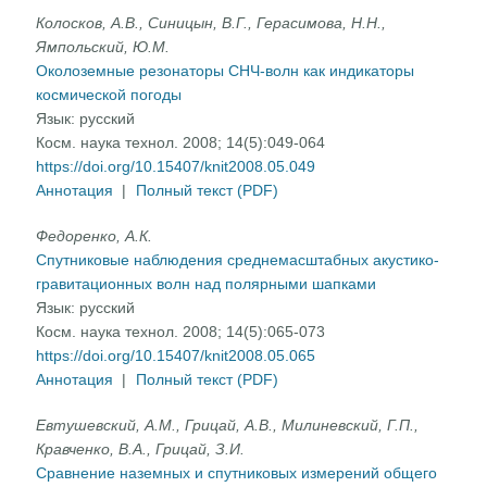
Колосков, А.В., Синицын, В.Г., Герасимова, Н.Н.,
Ямпольский, Ю.М.
Околоземные резонаторы СНЧ-волн как индикаторы
космической погоды
Язык:
русский
Косм. наука технол. 2008; 14(5):049-064
https://doi.org/10.15407/knit2008.05.049
Аннотация
|
Полный текст (PDF)
Федоренко, А.К.
Спутниковые наблюдения среднемасштабных акустико-
гравитационных волн над полярными шапками
Язык:
русский
Косм. наука технол. 2008; 14(5):065-073
https://doi.org/10.15407/knit2008.05.065
Аннотация
|
Полный текст (PDF)
Евтушевский, А.М., Грицай, А.В., Милиневский, Г.П.,
Кравченко, В.А., Грицай, З.И.
Сравнение наземных и спутниковых измерений общего