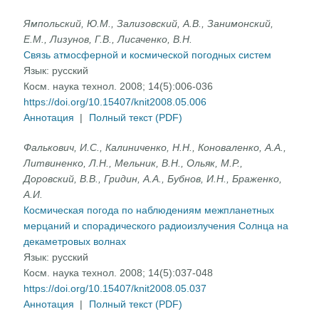
Ямпольский, Ю.М., Зализовский, А.В., Занимонский,
Е.М., Лизунов, Г.В., Лисаченко, В.Н.
Связь атмосферной и космической погодных систем
Язык:
русский
Косм. наука технол. 2008; 14(5):006-036
https://doi.org/10.15407/knit2008.05.006
Аннотация
|
Полный текст (PDF)
Фалькович, И.С., Калиниченко, Н.Н., Коноваленко, А.А.,
Литвиненко, Л.Н., Мельник, В.Н., Ольяк, М.Р.,
Доровский, В.В., Гридин, А.А., Бубнов, И.Н., Браженко,
А.И.
Космическая погода по наблюдениям межпланетных
мерцаний и спорадического радиоизлучения Солнца на
декаметровых волнах
Язык:
русский
Косм. наука технол. 2008; 14(5):037-048
https://doi.org/10.15407/knit2008.05.037
Аннотация
|
Полный текст (PDF)