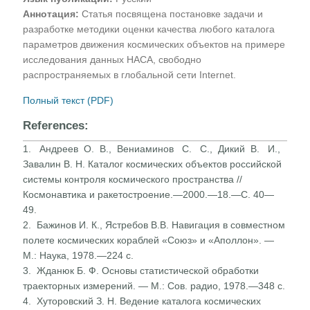
Аннотация:
Статья посвящена постановке задачи и
разработке методики оценки качества любого каталога
параметров движения космических объектов на примере
исследования данных НАСА, свободно
распространяемых в глобальной сети Internet.
Полный текст (PDF)
References:
1. Андреев О. В., Вениаминов С. С., Дикий В. И.,
Завалин В. Н. Каталог космических объектов российской
системы контроля космического пространства //
Космонавтика и ракетостроение.—2000.—18.—С. 40—
49.
2. Бажинов И. К., Ястребов В.В. Навигация в совместном
полете космических кораблей «Союз» и «Аполлон». —
М.: Наука, 1978.—224 с.
3. Жданюк Б. Ф. Основы статистической обработки
траекторных измерений. — М.: Сов. радио, 1978.—348 с.
4. Хуторовский З. Н. Ведение каталога космических