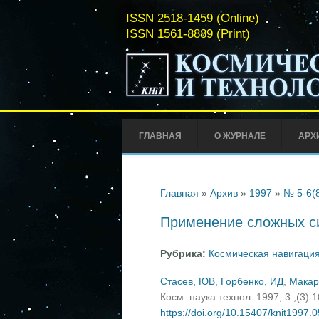
ISSN 2518-1459 (Online)
ISSN 1561-8889 (Print)
ГЛАВНАЯ
О ЖУРНАЛЕ
АРХ
Вы здесь
Главная
»
Архив
»
1997
»
№ 5-6(
Применение сложных си
Рубрика:
Космическая навигация
Стасев, ЮВ
,
Горбенко, ИД
,
Макар
Косм. наука технол. 1997, 3 ;(3):
https://doi.org/10.15407/knit1997.