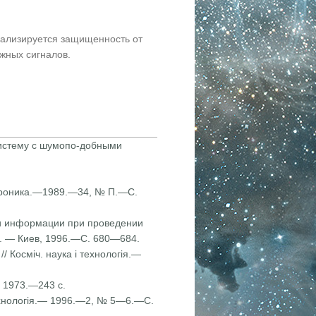
нализируется защищенность от
жных сигналов.
систему с шумопо-добными
ектроника.—1989.—34, № П.—С.
сти информации при проведении
м. — Киев, 1996.—С. 680—684.
 Косміч. наука і технологія.—
 1973.—243 с.
 технологія.— 1996.—2, № 5—6.—С.