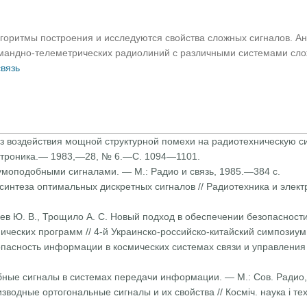
горитмы построения и исследуются свойства сложных сигналов. А
мандно-телеметрических радиолиний с различными системами сло
связь
ализ воздействия мощной структурной помехи на радиотехническую 
ектроника.— 1983,—28, № 6.—С. 1094—1101.
умоподобными сигналами. — М.: Радио и связь, 1985.—384 с.
 синтеза оптимальных дискрет­ных сигналов // Радиотехника и эл
тасев Ю. В., Трощило А. С. Новый подход в обеспечении безопасно
ческих про­грамм // 4-й Украинско-российско-китайский симпозиу
опасность информации в космических системах связи и управления //
обные сигналы в системах передачи информации. — М.: Сов. Радио,
оизводные ортогональные сигналы и их свойства // Косміч. наука і