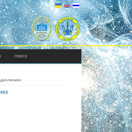
Ы
ПОИСК
адиолиниях
иях