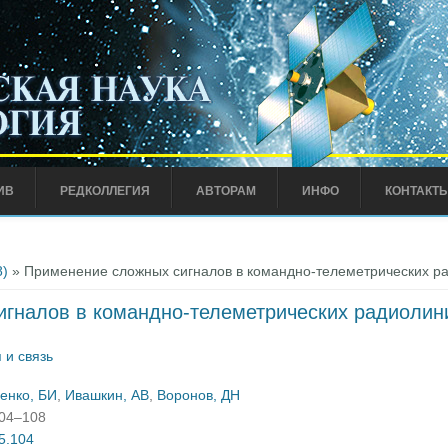
ИВ
РЕДКОЛЛЕГИЯ
АВТОРАМ
ИНФО
КОНТАКТ
8)
» Применение сложных сигналов в командно-телеметрических р
гналов в командно-телеметрических радиолин
 и связь
енко, БИ
,
Ивашкин, АВ
,
Воронов, ДН
104–108
05.104