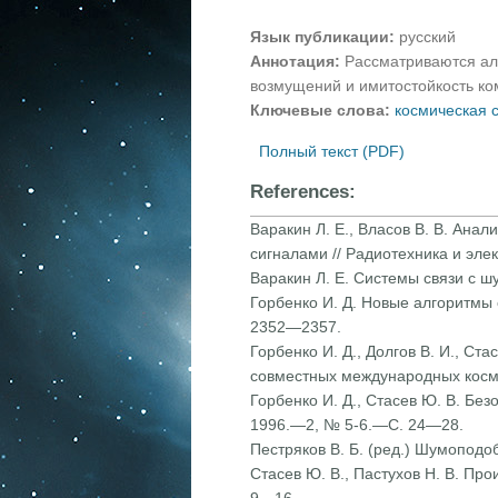
Язык публикации:
русский
Аннотация:
Рассматриваются ал
возмущений и имитостойкость ко
Ключевые слова:
космическая 
Полный текст (PDF)
References:
Варакин Л. Е., Власов В. В. Ан
сигналами // Радиотехника и эл
Варакин Л. Е. Системы связи с ш
Горбенко И. Д. Новые алгоритмы
2352—2357.
Горбенко И. Д., Долгов В. И., С
совместных международных косми
Горбенко И. Д., Стасев Ю. В. Без
1996.—2, № 5-6.—С. 24—28.
Пестряков В. Б. (ред.) Шумопод
Стасев Ю. В., Пастухов Н. В. Пр